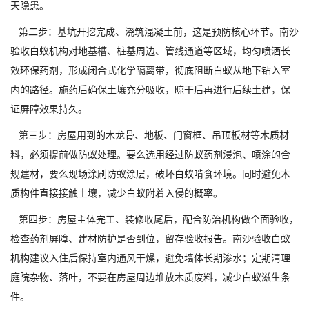
天隐患。
第二步：基坑开挖完成、浇筑混凝土前，这是预防核心环节。南沙
验收白蚁机构对地基槽、桩基周边、管线通道等区域，均匀喷洒长
效环保药剂，形成闭合式化学隔离带，彻底阻断白蚁从地下钻入室
内的路径。施药后确保土壤充分吸收，晾干后再进行后续土建，保
证屏障效果持久。
第三步：房屋用到的木龙骨、地板、门窗框、吊顶板材等木质材
料，必须提前做防蚁处理。要么选用经过防蚁药剂浸泡、喷涂的合
规建材，要么现场涂刷防蚁涂层，破坏白蚁啃食环境。同时避免木
质构件直接接触土壤，减少白蚁附着入侵的概率。
第四步：房屋主体完工、装修收尾后，配合防治机构做全面验收，
检查药剂屏障、建材防护是否到位，留存验收报告。南沙验收白蚁
机构建议入住后保持室内通风干燥，避免墙体长期渗水；定期清理
庭院杂物、落叶，不要在房屋周边堆放木质废料，减少白蚁滋生条
件。