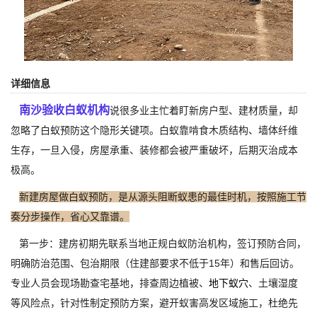
详细信息
南沙验收白蚁机构
说很多业主忙着盯新房户型、建材质量，却
忽略了白蚁预防这个隐形关键项。白蚁靠啃食木质结构、墙体纤维
生存，一旦入侵，房屋承重、装修都会被严重破坏，后期灭治成本
极高。
新建房屋做白蚁预防，是从源头阻断蚁患的最佳时机，按照施工节
奏分步操作，省心又靠谱。
第一步：建房初期先联系当地正规白蚁防治机构，签订预防合同，
明确防治范围、包治期限（住建部要求不低于15年）和售后回访。
专业人员会现场勘查宅基地，排查周边植被、
地下蚁穴
、土壤湿度
等风险点，针对性制定预防方案，避开蚁害高发区域施工，杜绝先