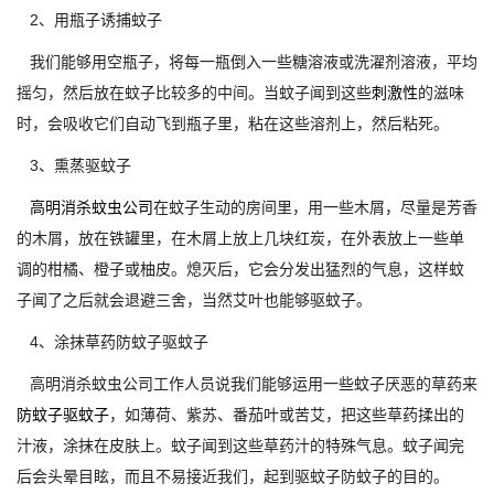
2、用瓶子诱捕蚊子
我们能够用空瓶子，将每一瓶倒入一些糖溶液或洗濯剂溶液，平均
摇匀，然后放在蚊子比较多的中间。当蚊子闻到这些
刺激性
的滋味
时，会吸收它们自动飞到瓶子里，粘在这些溶剂上，然后粘死。
3、熏蒸驱蚊子
高明消杀蚊虫公司
在蚊子生动的房间里，用一些木屑，尽量是芳香
的木屑，放在铁罐里，在木屑上放上几块红炭，在外表放上一些单
调的柑橘、橙子或柚皮。熄灭后，它会分发出猛烈的气息，这样蚊
子闻了之后就会退避三舍，当然艾叶也能够驱蚊子。
4、涂抹草药防蚊子驱蚊子
高明消杀蚊虫公司工作人员说我们能够运用一些蚊子厌恶的草药来
防蚊子驱蚊子
，如薄荷、紫苏、番茄叶或苦艾，把这些草药揉出的
汁液，涂抹在皮肤上。蚊子闻到这些草药汁的特殊气息。蚊子闻完
后会头晕目眩，而且不易接近我们，起到驱蚊子防蚊子的目的。