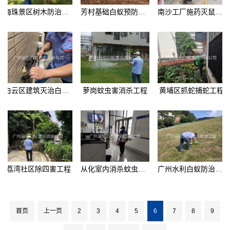
海珠景区树木防治白蚁工程
芳村基础白蚁预防工程
南沙工厂施药灭鼠工程
白云区建筑灭治白蚁工程
萝岗蚊虫害消杀工程
黄埔区抓蛇捕蛇工程
荔湾社区除四害工程
从化室内消杀蚊虫工程
广州水利白蚁防治工程
首页
上一页
2
3
4
5
6
7
8
9