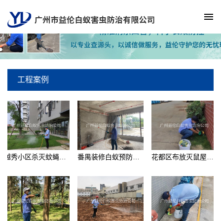
工程案例
越秀小区杀灭蚊蝇工程
番禺装修白蚁预防工程
花都区布放灭鼠屋工程